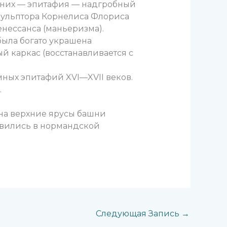
 них — эпитафия — надгробный
кульптора Корнелиса Флориса
нессанса (маньеризма).
была богато украшена
лый каркас (восстанавливается с
ных эпитафий XVI—XVII веков.
.
на верхние ярусы башни
оявились в нормандской
Следующая Запись
→