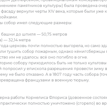
анением памятников культуры) была проведена оче
 фасаду вернули черты XIV века, которые были уже 
ройками.
ны собор имел следующие размеры:
 башни до шпиля — 50,75 метров
) — 32,14 метра
ода церковь почти полностью выгорела, но само зда
или тушить собор пожарным, однако кёнигсбержцы 
тво им не удалось: всё оно погибло в огне.
торию собору приходилось быть не только культовы
й попросил у епископа разрешения провести зиму 
му не было отказано. А в 1807 году часть собора (
превращена французами в военную тюрьму.
ерна работы Корнелиса Флориса (довоенное состоя
о практически полностью уничтожено (сгорело) во 