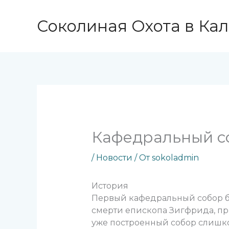
Перейти
к
Соколиная Охота в Ка
содержимому
Кафедральный с
/
Новости
/ От
sokoladmin
История
Первый кафедральный собор бы
смерти епископа Зигфрида, при
уже построенный собор слишко