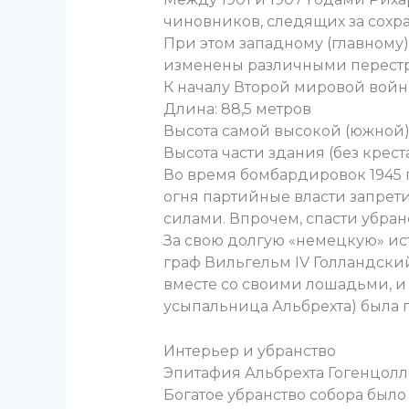
чиновников, следящих за сохр
При этом западному (главному)
изменены различными перест
К началу Второй мировой вой
Длина: 88,5 метров
Высота самой высокой (южной)
Высота части здания (без креста
Во время бомбардировок 1945 г
огня партийные власти запрет
силами. Впрочем, спасти убранс
За свою долгую «немецкую» ис
граф Вильгельм IV Голландски
вместе со своими лошадьми, и е
усыпальница Альбрехта) была 
Интерьер и убранство
Эпитафия Альбрехта Гогенцолл
Богатое убранство собора был