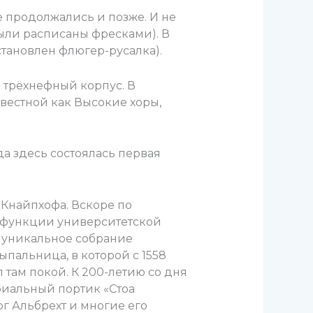
е продолжались и позже. И не
были расписаны фресками). В
становлен флюгер-русалка).
 трёхнефный корпус. В
вестной как Высокие хоры,
да здесь состоялась первая
 Кнайпхофа. Вскоре по
т функции университетской
, уникальное собрание
пальница, в которой с 1558
там покой. К 200-летию со дня
риальный портик «Стоа
ог Альбрехт и многие его