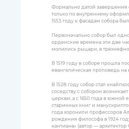
Формально датой завершения ст
только по внутреннему оформл
1553 году к фасадам собора бы
Первоначально собор был одно
орденские времена эти две ча
молились рыцари, в трёхнефно
В 1519 году в соборе прошла по
евангелическая проповедь на 
В 1528 году собор стал кнайпх
соседству с собором возникае
церкви, а с 1650 года в южной
старинных книг и манускриптов
года хоронили профессоров Ал
рождения философа в 1924 год
кантиана» (автор — архитектор