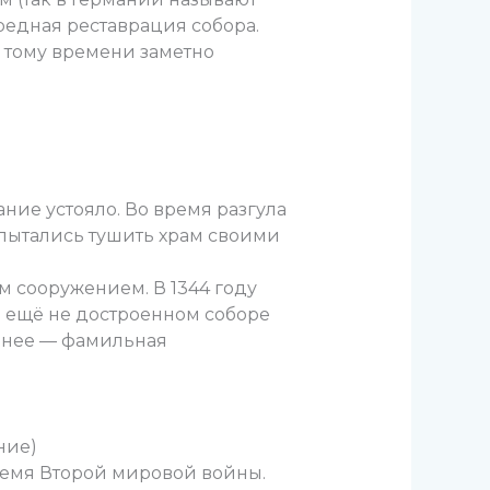
редная реставрация собора.
к тому времени заметно
ние устояло. Во время разгула
пытались тушить храм своими
м сооружением. В 1344 году
в ещё не достроенном соборе
точнее — фамильная
ние)
время Второй мировой войны.