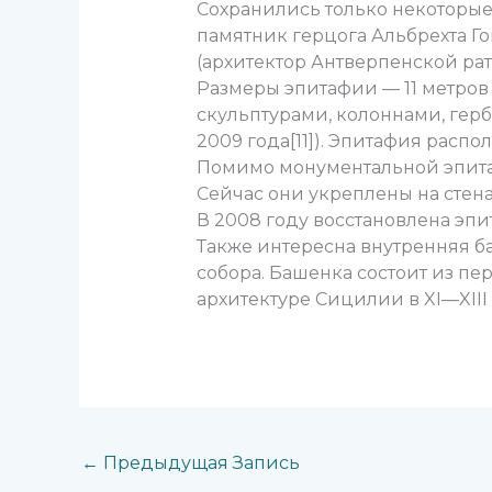
Сохранились только некоторы
памятник герцога Альбрехта Г
(архитектор Антверпенской ра
Размеры эпитафии — 11 метров 
скульптурами, колоннами, герба
2009 года[11]). Эпитафия распо
Помимо монументальной эпитаф
Сейчас они укреплены на стенах
В 2008 году восстановлена эпи
Также интересна внутренняя б
собора. Башенка состоит из п
архитектуре Сицилии в XI—XIII 
←
Предыдущая Запись