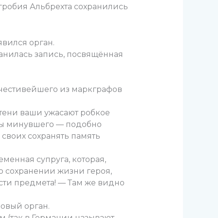
гробия Альбрехта сохранились
явился орган.
ранилась запись, посвящённая
очестивейшего из маркграфов
 тени ваши ужасают робкое
ны минувшего — подобно
 своих сохранять память
менная супруга, которая,
о сохранении жизни героя,
ости предмета! — Там же видно
новый орган.
 (так в Германии называют