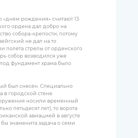
го «днём рождения» считают 13
ского ордена дал добро на
ство собора-крепости, потому
ейгский не дал на то
ии полёта стрелы от орденского
ерь собор возводился уже
 под фундамент храма было
рый был снесён. Специально
а в городской стене
сооружения носили временный
ько пятьдесят лет), то ворота
риканской авиацией в августе
ь бы знаменита задача о семи