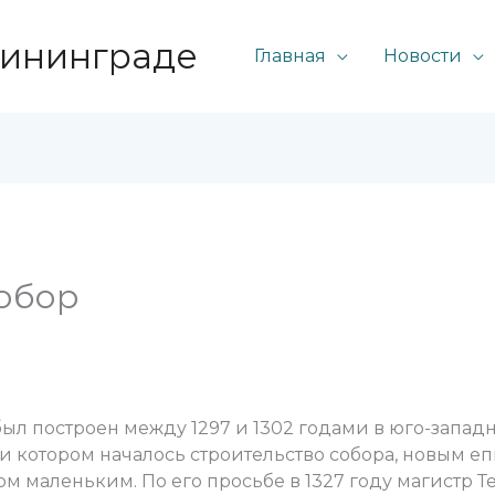
лининграде
Главная
Новости
обор
л построен между 1297 и 1302 годами в юго-западн
 котором началось строительство собора, новым еп
м маленьким. По его просьбе в 1327 году магистр 