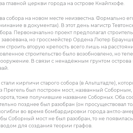
ва главной церкви города на острове Кнайпхофе.
тва собора на новом месте неизвестна. Формально е
минание в документах). В этот день магистр Тевтон
бора. Первоначально проект предполагал строитель
о завоёвана, но гроссмейстер Ордена Лютер Брауншв
чем строить вторую крепость всего лишь на расстоян
овленное строительство было возобновлено, но теп
сооружение. В связи с ненадёжным грунтом острова
вай.
стали кирпичи старого собора (в Альтштадте), кото
ез Прегель был построен мост, названный Соборным, 
орота, тоже получившие название Соборных. Оба 
тельно позднее был разобран (он просуществовал тол
 погибли во время бомбардировки города англо-аме
и бы Соборный мост не был разобран, то не появилас
оводом для создания теории графов.