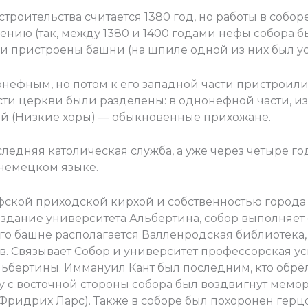
роительства считается 1380 год, но работы в собор
ению (так, между 1380 и 1400 годами нефы собора 
ли пристроены башни (на шпиле одной из них был у
нефным, но потом к его западной части пристроили
сти церкви были разделены: в однонефной части, из
й (Низкие хоры) — обыкновенные прихожане.
следняя католическая служба, а уже через четыре го
немецком языке.
офской приходской кирхой и собственностью города
т здание университета Альбертина, собор выполняе
 его башне располагается Валленродская библиотека
. Связывает Собор и университет профессорская усы
ьбертины. Иммануил Кант был последним, кто обрёл 
у с восточной стороны собора был воздвигнут мемо
 Фридрих Ларс). Также в соборе был похоронен герц