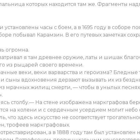
альница которых находится там же. Фрагменты над
и установлены часы с боем, а в 1695 году в соборе по
боре побывал Карамзин. В его путевых заметках сох
ь огромна.
тривал я там древнее оружие, латы и шишак благ
о из рыцарей своего времени.
 мрачные веки, веки варварства и героизма? Бледные
и сыны вдохновения дерзают вызывать их из безд
из мрачных жилищ смерти, — чтобы в унылых песнях
.
нясь столбу.— На стене изображена маркграфова бере
ется на колени и с сердечным усердием молит небо 
ь, что здесь искусство не соответствует трогательн
н, трофеев маркграфовых.
отреставрирован, а в 1888 году там был установлен 
ардом Детлефсеном, провинциальным консерватором