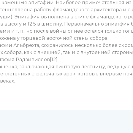
е каменные эпитафии. Наиболее примечательная из
огенцоллерна работы фламандского архитектора и с
туши). Эпитафия выполнена в стиле фламандского ре
в высоту и 12,5 в ширину. Первоначально эпиатфия 
ми и т. п., но после войны от неё остался только го
ложена у торцевой восточной стены собора.
ии Альбрехта, сохранилось несколько более скром
 собора, как с внешней, так и с внутренней стороны
тафия Радзивиллов[12].
ашенка, заключающая винтовую лестницу, ведущую 
ереплетённых стрельчатых арок, которые впервые п
веках.