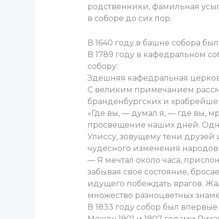
родственники, фамильная усып
в соборе до сих пор.
В 1640 году в башне собора был
В 1789 году в кафедральном со
собору:
Здешняя кафедральная церков
С великим примечанием рассма
бранденбургских и храбрейшег
«Где вы, — думал я, — где вы,
просвещение наших дней. Одн
Улиссу, зовущему тени друзей 
чудесного изменения народов»
— Я мечтал около часа, присло
забывая своё состояние, броса
идущего побеждать врагов. Жал
множество разноцветных знамё
В 1833 году собор был впервые 
Между 1901 и 1907 годами Рих