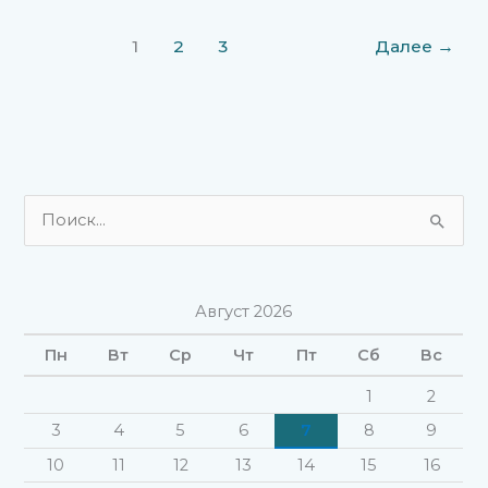
1
2
3
Далее
→
П
о
и
Август 2026
с
к
Пн
Вт
Ср
Чт
Пт
Сб
Вс
:
1
2
3
4
5
6
7
8
9
10
11
12
13
14
15
16