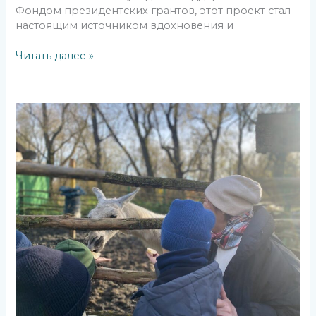
Фондом президентских грантов, этот проект стал
настоящим источником вдохновения и
Читать далее »
Перелётные
учителя
заботы:
уроки,
которые
остаются
в
сердце.