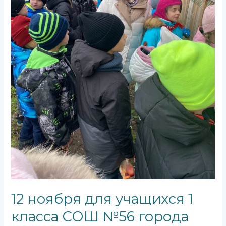
Калининград
подарило
путешествие
в
Лечебницу
дикой
природы
12 ноября для учащихся 1
класса СОШ №56 города