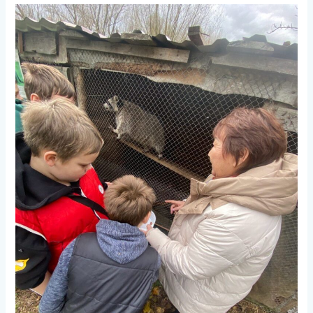
Перелётные
учителя
заботы:
доброта,
которая
лечит
сердца