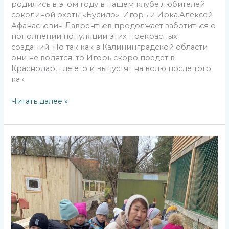
родились в этом году в нашем клубе любителей
соколиной охоты «Бусидо». Игорь и Ирка.Алексей
Афанасьевич Лаврентьев продолжает заботиться о
пополнении популяции этих прекрасных
созданий. Но так как в Калининградской области
они не водятся, то Игорь скоро поедет в
Краснодар, где его и выпустят на волю после того
как
Читать далее »
12
ноября
для
учащихся
1
класса
СОШ
№56
города