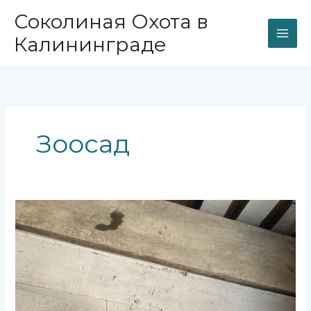
Перейти
Соколиная Охота в
к
содержимому
Калининграде
Зоосад
Две
неясыти.
Две
судьбы.