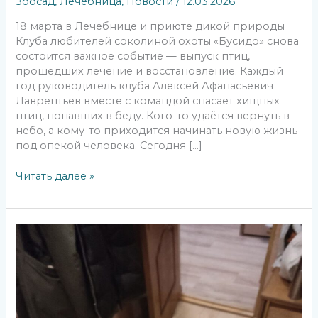
Зоосад
,
Лечебница
,
Новости
/
12.03.2026
18 марта в Лечебнице и приюте дикой природы
Клуба любителей соколиной охоты «Бусидо» снова
состоится важное событие — выпуск птиц,
прошедших лечение и восстановление. Каждый
год руководитель клуба Алексей Афанасьевич
Лаврентьев вместе с командой спасает хищных
птиц, попавших в беду. Кого-то удаётся вернуть в
небо, а кому-то приходится начинать новую жизнь
под опекой человека. Сегодня […]
Читать далее »
Тяжёлая
зима.
Сильные
птицы.
Настоящие
люди.