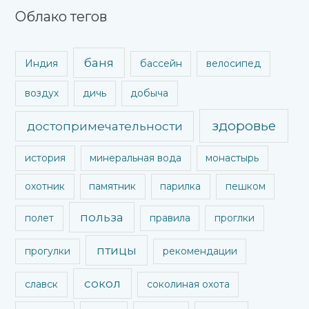
Облако тегов
баня
Индия
бассейн
велосипед
воздух
дичь
добыча
здоровье
достопримечательности
история
минеральная вода
монастырь
охотник
памятник
парилка
пешком
польза
полет
правила
проглки
птицы
прогулки
рекомендации
сокол
славск
соколиная охота