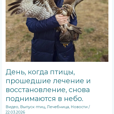
поднимаются
в
небо.
День, когда птицы,
прошедшие лечение и
восстановление, снова
поднимаются в небо.
Видео
,
Выпуск птиц
,
Лечебница
,
Новости
/
22.03.2026