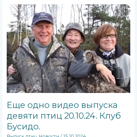
Еще
одно
видео
выпуска
девяти
птиц
20.10.24.
Клуб
Бусидо.
Еще одно видео выпуска
девяти птиц 20.10.24. Клуб
Бусидо.
Выпуск птиц
,
Новости
/
25.10.2024