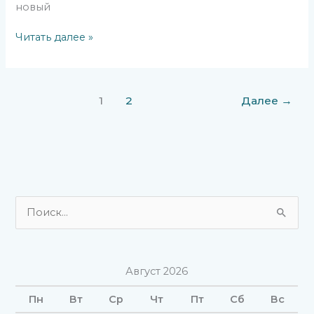
новый
Читать далее »
1
2
Далее
→
П
о
и
Август 2026
с
к
Пн
Вт
Ср
Чт
Пт
Сб
Вс