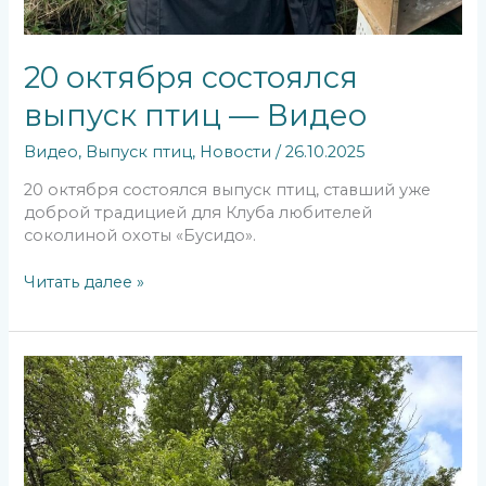
20 октября состоялся
выпуск птиц — Видео
Видео
,
Выпуск птиц
,
Новости
/
26.10.2025
20 октября состоялся выпуск птиц, ставший уже
доброй традицией для Клуба любителей
соколиной охоты «Бусидо».
Читать далее »
1
июня
у
нас
в
гостях