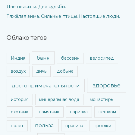
Две неясыти. Две судьбы.
Тяжёлая зима. Сильные птицы. Настоящие люди.
Облако тегов
баня
Индия
бассейн
велосипед
воздух
дичь
добыча
здоровье
достопримечательности
история
минеральная вода
монастырь
охотник
памятник
парилка
пешком
польза
полет
правила
проглки