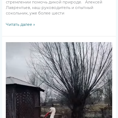
стремлении помочь дикой природе. Алексей
Лаврентьев, наш руководитель и опытный
сокольник, уже более шести
Читать далее »
Видео
Выпуск
птиц
18.03.24.
клуб
Бусидо.
Автор
Лера
Лебедеваc