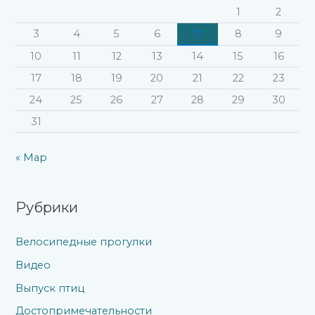
:
1
2
3
4
5
6
7
8
9
10
11
12
13
14
15
16
17
18
19
20
21
22
23
24
25
26
27
28
29
30
31
« Мар
Рубрики
Велосипедные прогулки
Видео
Выпуск птиц
Достопримечательности