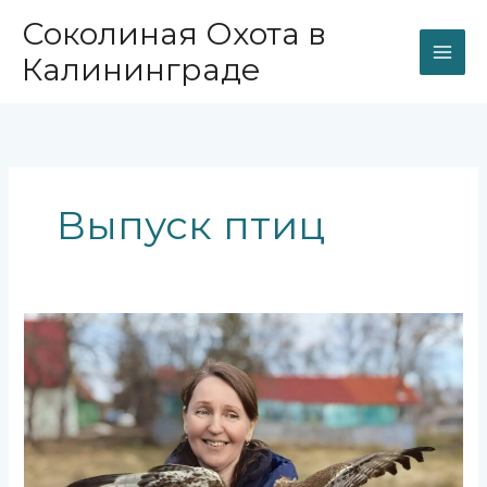
Перейти
Соколиная Охота в
к
содержимому
Калининграде
Выпуск птиц
День,
когда
птицы,
прошедшие
лечение
и
восстановление,
снова