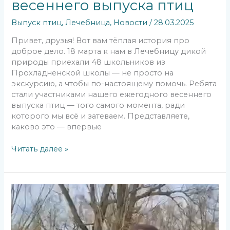
весеннего выпуска птиц
Выпуск птиц
,
Лечебница
,
Новости
/
28.03.2025
Привет, друзья! Вот вам тёплая история про
доброе дело. 18 марта к нам в Лечебницу дикой
природы приехали 48 школьников из
Прохладненской школы — не просто на
экскурсию, а чтобы по-настоящему помочь. Ребята
стали участниками нашего ежегодного весеннего
выпуска птиц — того самого момента, ради
которого мы всё и затеваем. Представляете,
каково это — впервые
Читать далее »
18
марта
2025
года