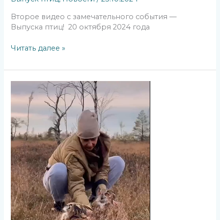
Второе видео с замечательного события —
Выпуска птиц! 20 октября 2024 года
Читать далее »
Новости
из
Клуба
«Бусидо»:
выпуск
девяти
птиц
в
дикую
природу
20.10.24.
Клуб
Бусидо.