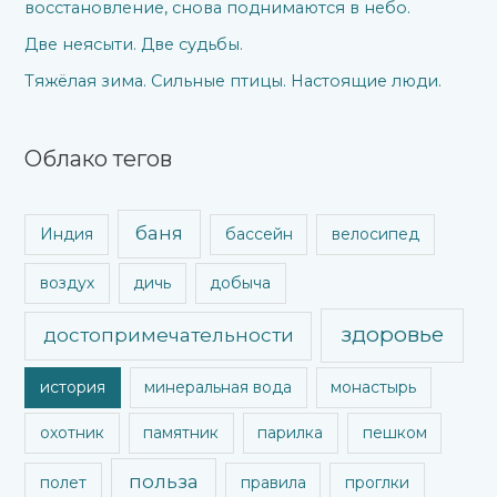
восстановление, снова поднимаются в небо.
Две неясыти. Две судьбы.
Тяжёлая зима. Сильные птицы. Настоящие люди.
Облако тегов
баня
Индия
бассейн
велосипед
воздух
дичь
добыча
здоровье
достопримечательности
история
минеральная вода
монастырь
охотник
памятник
парилка
пешком
польза
полет
правила
проглки