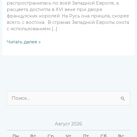
распространилась по всей Западной Европе, а
расцвета достигла в XVI веке при дворе
французских королей. На Русь она пришла, скорее
всего, с востока. В странах Западной Европы охота
с использованием […]
Читать далее »
П
о
и
Август 2026
с
к
Пн
Вт
Ср
Чт
Пт
Сб
Вс