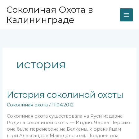
Перейти
Соколиная Охота в
к
содержимому
Калининграде
история
История
История соколиной охоты
соколиной
Соколиная охота
/
11.04.2012
охоты
Соколиная охота существовала на Руси издавна.
Родина соколиной охоты — Индия. Через Персию
она была перенесена на Балканы, к фракийцам
(при Александре Македонском). Позднее она