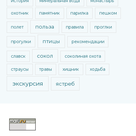
история
минеральная вода
монастырь
охотник
памятник
парилка
пешком
польза
полет
правила
проглки
птицы
прогулки
рекомендации
сокол
славск
соколиная охота
страусы
травы
хищник
ходьба
экскурсия
ястреб