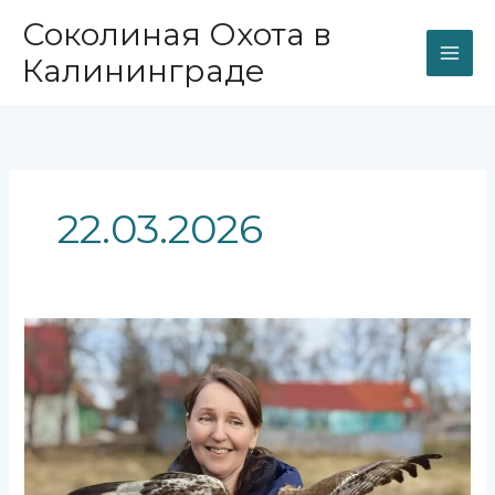
Перейти
Соколиная Охота в
к
содержимому
Калининграде
22.03.2026
День,
когда
птицы,
прошедшие
лечение
и
восстановление,
снова