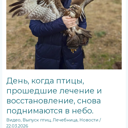
поднимаются
в
небо.
День, когда птицы,
прошедшие лечение и
восстановление, снова
поднимаются в небо.
Видео
,
Выпуск птиц
,
Лечебница
,
Новости
/
22.03.2026